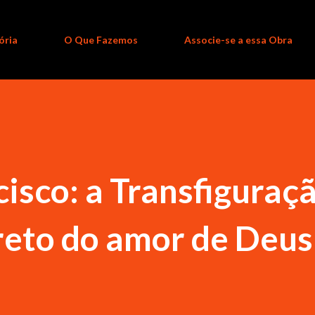
ória
O Que Fazemos
Associe-se a essa Obra
isco: a Transfiguraçã
reto do amor de Deus