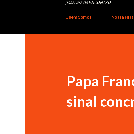
possíveis de ENCONTRO.
Quem Somos
Nossa Hist
Papa Franc
sinal conc