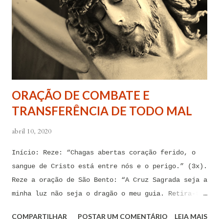
todas as minhas forças ao poder de Tua Santa Cruz.
Jesus, eu suplico que o Senhor ordene a todas as
forças espirituais malignas que me amarram e
atormentam por meio desses sentimentos para que se
afastem de mim juntamente com todas as suas
tentações. Senhor Jesus, a partir de agora eu não
quero mais me deixar arrastar por esses espíritos
ORAÇÃO DE COMBATE E
de impotência, de apego, de escravidão
TRANSFERÊNCIA DE TODO MAL
sentimental, de devassidão, de adultério, de
louc...
abril 10, 2020
Início: Reze: “Chagas abertas coração ferido, o
sangue de Cristo está entre nós e o perigo.” (3x).
Reze a oração de São Bento: “A Cruz Sagrada seja a
minha luz não seja o dragão o meu guia. Retira-te
satanás nunca me aconselhes coisas vãs, é mau o
COMPARTILHAR
POSTAR UM COMENTÁRIO
LEIA MAIS