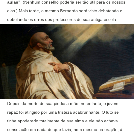
aulas”
. (Nenhum conselho poderia ser tão útil para os nossos
dias.) Mais tarde, o mesmo Bernardo será visto debatendo e
debelando os erros dos professores de sua antiga escola.
Depois da morte de sua piedosa mãe, no entanto, o jovem
rapaz foi atingido por uma tristeza acabrunhante. O luto se
tinha apoderado totalmente de sua alma e ele não achava
consolação em nada do que fazia, nem mesmo na oração, à