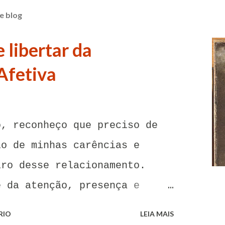
e blog
 libertar da
Afetiva
o, reconheço que preciso de
lo de minhas carências e
iro desse relacionamento.
e da atenção, presença e
oa. Senhor, não encontro
RIO
LEIA MAIS