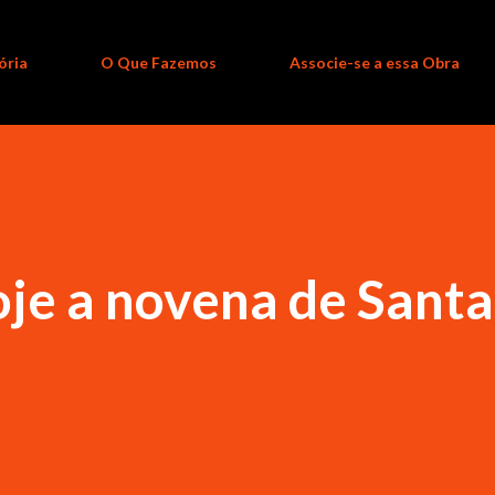
ória
O Que Fazemos
Associe-se a essa Obra
je a novena de Santa