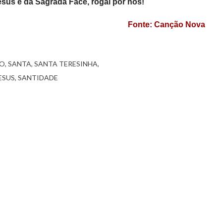
sus e da Sagrada Face, rogai por nós!
Fonte: Canção Nova
O
SANTA
SANTA TERESINHA
ESUS
SANTIDADE