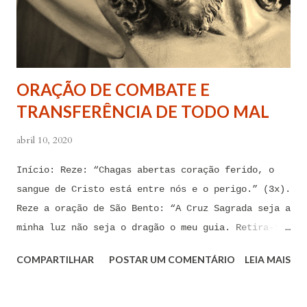
atormentam por meio desses sentimentos para que se
afastem de mim juntamente com todas as suas
tentações. Senhor Jesus, a partir de agora eu não
quero mais me deixar arrastar por esses espíritos
ORAÇÃO DE COMBATE E
de impotência, de apego, de escravidão
TRANSFERÊNCIA DE TODO MAL
sentimental, de devassidão, de adultério, de
louc...
abril 10, 2020
Início: Reze: “Chagas abertas coração ferido, o
sangue de Cristo está entre nós e o perigo.” (3x).
Reze a oração de São Bento: “A Cruz Sagrada seja a
minha luz não seja o dragão o meu guia. Retira-te
satanás nunca me aconselhes coisas vãs, é mau o
COMPARTILHAR
POSTAR UM COMENTÁRIO
LEIA MAIS
que me ofereces, bebe tu mesmo o teu veneno.” Reze
a pequena oração de exorcismo de Santo Antônio:
“Eis a cruz de Cristo! Fugi forças inimigas!