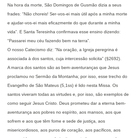
Na hora da morte, São Domingos de Gusmão dizia a seus
frades: “Não choreis! Ser-vos-ei mais útil após a minha morte
e ajudar-vos-ei mais eficazmente do que durante a minha
vida”. E Santa Teresinha confirmava esse ensino dizendo:
“Passarei meu céu fazendo bem na terra”.
O nosso Catecismo diz: “Na oração, a Igreja peregrina é
associada à dos santos, cuja intercessão solicita” (§2692).
A marca dos santos são as bem-aventuranças que Jesus
proclamou no Sermão da Montanha; por isso, esse trecho do
Evangelho de São Mateus (5,1ss) é lido nesta Missa. Os
santos viveram todas as virtudes e, por isso, são exemplos de
como seguir Jesus Cristo. Deus prometeu dar a eterna bem-
aventurança aos pobres no espírito, aos mansos, aos que
sofrem e aos que têm fome e sede de justiça, aos
misericordiosos, aos puros de coração, aos pacíficos, aos