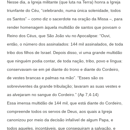
Nesse dia, a Igreja militante (que luta na Terra) honra a Igreja
triunfante do Céu, “celebrando, numa única solenidade, todos
os Santos” – como diz o sacerdote na oração da Missa –, para
render homenagem àquela multidão de santos que povoam o
Reino dos Céus, que São João viu no Apocalipse: “Ouvi,
então, o número dos assinalados: 144 mil assinalados, de toda
tribo dos filhos de Israel. Depois disso, vi uma grande multidão
que ninguém podia contar, de toda nação, tribo, povo e língua:
conservavam-se em pé diante do trono e diante do Cordeiro,
de vestes brancas e palmas na mão”. “Esses são os
sobreviventes da grande tribulação; lavaram as suas vestes e
as alvejaram no sangue do Cordeiro.” (Ap 7,4-14)
Essa imensa multidão de 144 mil, que está diante do Cordeiro,
compreende todos os servos de Deus, aos quais a Igreja
canonizou por meio da decisão infalível de algum Papa, e
todos aqueles, incontáveis, que conseguiram a salvação, e