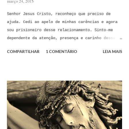
março 24, 2015
Senhor Jesus Cristo, reconheço que preciso de
ajuda. Cedi ao apelo de minhas carências e agora
sou prisioneiro desse relacionamento. Sinto-me
dependente da atenção, presença e carinho dessa
pessoa. Senhor, não encontro forças em mim mesmo
COMPARTILHAR
1 COMENTÁRIO
LEIA MAIS
para me libertar da influência dessas tentações. A
toda hora esses pensamentos e sentimentos de
paixão e desejo me invadem. Não consigo me livrar
deles, pois o meu coração não me obedece. A
tentação me venceu. E confesso a minha culpa por
ter cedido às suas insinuações me deixando
envolver. Mas, neste momento, eu me agarro com
todas as minhas forças ao poder de Tua Santa Cruz.
Jesus, eu suplico que o Senhor ordene a todas as
forças espirituais malignas que me amarram e