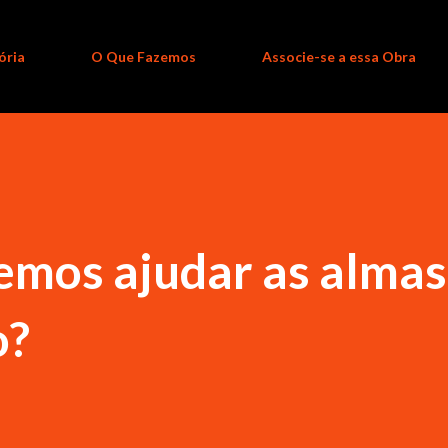
ória
O Que Fazemos
Associe-se a essa Obra
mos ajudar as almas
o?