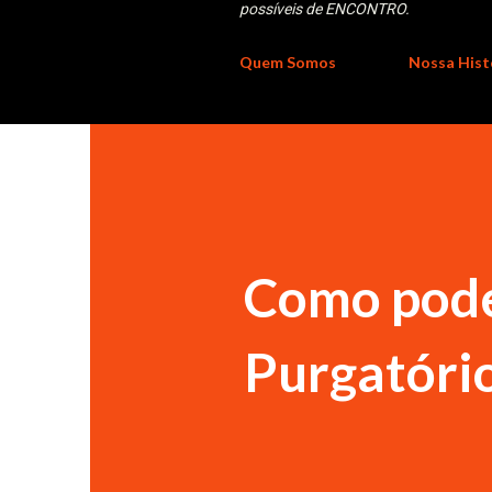
possíveis de ENCONTRO.
Quem Somos
Nossa Hist
Como pode
Purgatóri