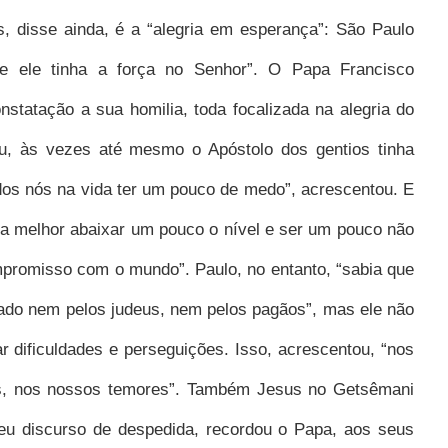
s, disse ainda, é a “alegria em esperança”:
São Paulo
que ele tinha a força no Senhor”. O Papa Francisco
nstatação a sua homilia, toda focalizada na alegria do
ou, às vezes até mesmo o Apóstolo dos gentios tinha
os nós na vida ter um pouco de medo”, acrescentou. E
ria melhor abaixar um pouco o nível e ser um pouco não
mpromisso com o mundo”. Paulo, no entanto, “sabia que
ciado nem pelos judeus, nem pelos pagãos”, mas ele não
ar dificuldades e perseguições. Isso, acrescentou, “nos
, nos nossos temores”. Também Jesus no Getsêmani
eu discurso de despedida, recordou o Papa, aos seus