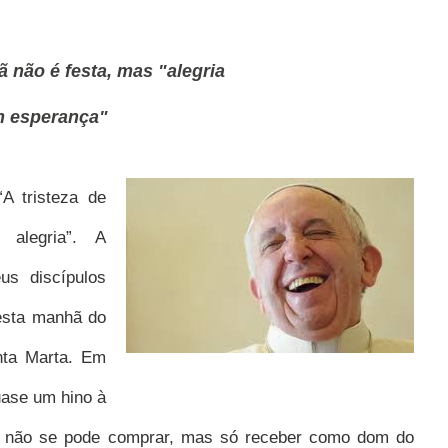
tã não é festa, mas "alegria
 esperança"
“A tristeza de
alegria”. A
s discípulos
esta manhã do
nta Marta. Em
quase um hino à
ou, não se pode comprar, mas só receber como dom do