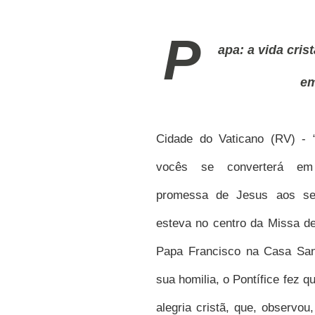
P
apa: a vida cris
em
Cidade do Vaticano (RV)
- 
vocês se converterá em 
promessa de Jesus aos seu
esteva no centro da Missa d
Papa Francisco na Casa Sa
sua homilia, o Pontífice fez 
alegria cristã, que, observ