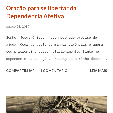
Oração para se libertar da
Dependência Afetiva
março 24, 2015
Senhor Jesus Cristo, reconheço que preciso de
ajuda. Cedi ao apelo de minhas carências e agora
sou prisioneiro desse relacionamento. Sinto-me
dependente da atenção, presença e carinho dessa
pessoa. Senhor, não encontro forças em mim mesmo
COMPARTILHAR
1 COMENTÁRIO
LEIA MAIS
para me libertar da influência dessas tentações. A
toda hora esses pensamentos e sentimentos de
paixão e desejo me invadem. Não consigo me livrar
deles, pois o meu coração não me obedece. A
tentação me venceu. E confesso a minha culpa por
ter cedido às suas insinuações me deixando