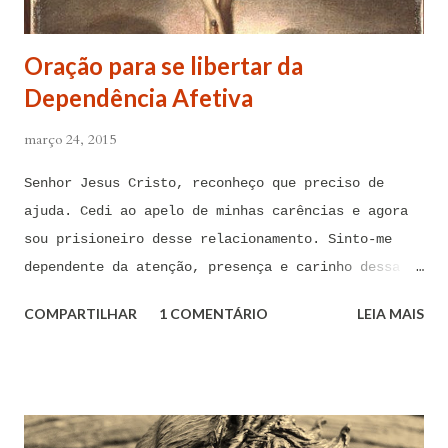
Oração para se libertar da
Dependência Afetiva
março 24, 2015
Senhor Jesus Cristo, reconheço que preciso de
ajuda. Cedi ao apelo de minhas carências e agora
sou prisioneiro desse relacionamento. Sinto-me
dependente da atenção, presença e carinho dessa
pessoa. Senhor, não encontro forças em mim mesmo
COMPARTILHAR
1 COMENTÁRIO
LEIA MAIS
para me libertar da influência dessas tentações. A
toda hora esses pensamentos e sentimentos de
paixão e desejo me invadem. Não consigo me livrar
deles, pois o meu coração não me obedece. A
tentação me venceu. E confesso a minha culpa por