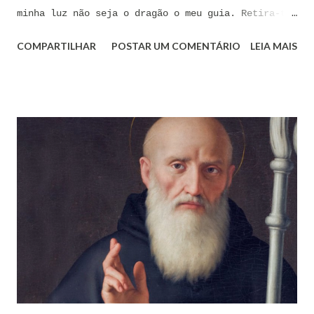
minha luz não seja o dragão o meu guia. Retira-te
satanás nunca me aconselhes coisas vãs, é mau o
COMPARTILHAR
POSTAR UM COMENTÁRIO
LEIA MAIS
que me ofereces, bebe tu mesmo o teu veneno.” Reze
a pequena oração de exorcismo de Santo Antônio:
“Eis a cruz de Cristo! Fugi forças inimigas!
Venceu o Leão da tribo de Judá, A raiz de Davi!
Aleluia!” Proclame com fé e autoridade: “O Senhor
te confunda satã, confunda-te o Senhor.” (Zacarias
3,2) Reze: Ave Maria cheia de Graça... Oração: Eu
(diga seu nome completo), neste momento, coloco-me
na presença de meu Senhor, Rei e Salvador Jesus
Cristo, sob os cuidados e a intercessão de minha
Mãe Santíssima e Mãe do meu Senhor, a Virgem
Maria, debaixo da poderosa proteção de São Miguel
Arcanjo e do meu Anjo da Guarda, para combater
contra todas as forças do mal, ações, ataques,