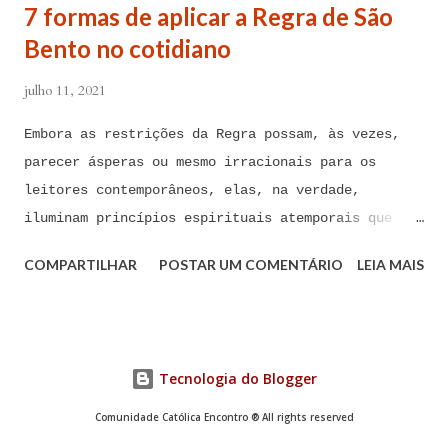
7 formas de aplicar a Regra de São
contaminações, armadilhas, en...
Bento no cotidiano
julho 11, 2021
Embora as restrições da Regra possam, às vezes,
parecer ásperas ou mesmo irracionais para os
leitores contemporâneos, elas, na verdade,
iluminam princípios espirituais atemporais que
podem ser de imenso valor hoje em dia A Regra de
COMPARTILHAR
POSTAR UM COMENTÁRIO
LEIA MAIS
São Bento foi composta há mais de 1.500 anos por
São Bento de Núrsia, considerado o pai do
monaquismo ocidental. Embora as restrições da
Regra possam, às vezes, parecer ásperas ou mesmo
Tecnologia do Blogger
irracionais para os leitores contemporâneos, elas,
na verdade, iluminam princípios espirituais
Comunidade Católica Encontro ® All rights reserved
atemporais que podem ser de imenso valor hoje em