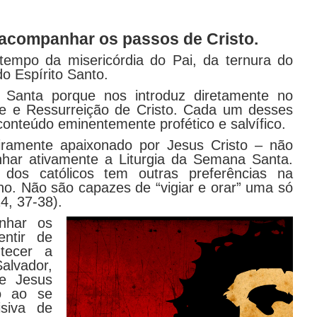
 acompanhar os passos de Cristo.
empo da misericórdia do Pai, da ternura do
do Espírito Santo.
Santa porque nos introduz diretamente no
te e Ressurreição de Cristo. Cada um desses
nteúdo eminentemente profético e salvífico.
eiramente apaixonado por Jesus Cristo – não
har ativamente a Liturgia da Semana Santa.
a dos católicos tem outras preferências na
o. Não são capazes de “vigiar e orar” uma só
4, 37-38).
nhar os
ntir de
tecer a
alvador,
ue Jesus
o ao se
siva de