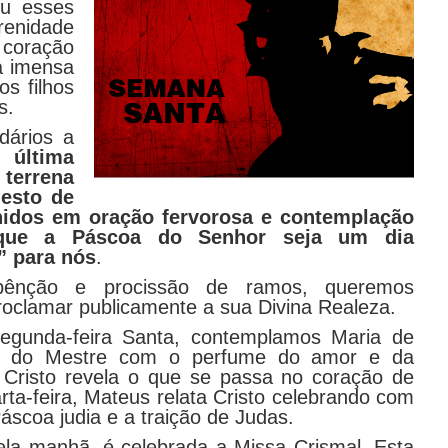
veu esses
renidade
 coração
a imensa
s filhos
s.
dários a
 última
terrena
esto de
hidos em oração fervorosa e contemplação
que a Páscoa do Senhor seja um dia
” para nós
.
bênção e procissão de ramos, queremos
roclamar publicamente a sua Divina Realeza.
egunda-feira Santa, contemplamos Maria de
és do Mestre com o perfume do amor e da
, Cristo revela o que se passa no coração de
rta-feira, Mateus relata Cristo celebrando com
áscoa judia e a traição de Judas.
ela manhã, é celebrada a Missa Crismal. Esta