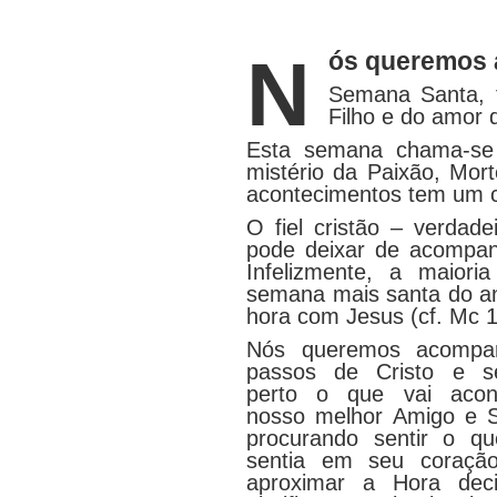
Nós queremos
Semana Santa, t
Filho e do amor 
Esta semana chama-se 
mistério da Paixão, Mor
acontecimentos tem um co
O fiel cristão – verdad
pode deixar de acompan
Infelizmente, a maiori
semana mais santa do an
hora com Jesus (cf. Mc 1
Nós queremos acompa
passos de Cristo e se
perto o que vai acon
nosso melhor Amigo e S
procurando sentir o q
sentia em seu coraçã
aproximar a Hora deci