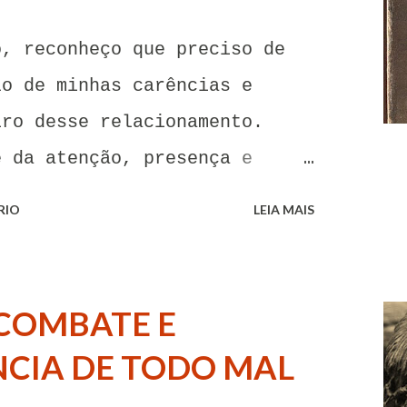
o, reconheço que preciso de
lo de minhas carências e
iro desse relacionamento.
e da atenção, presença e
oa. Senhor, não encontro
RIO
LEIA MAIS
o para me libertar da
tentações. A toda hora esses
imentos de paixão e desejo me
COMBATE E
go me livrar deles, pois o
CIA DE TODO MAL
 obedece. A tentação me