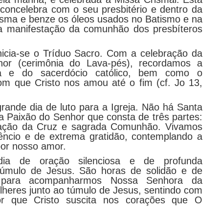
concelebra com o seu presbitério e dentro da
isma e benze os óleos usados no Batismo e na
a manifestação da comunhão dos presbíteros
nicia-se o Tríduo Sacro. Com a celebração da
or (cerimônia do Lava-pés), recordamos a
stia e do sacerdócio católico, bem como o
 que Cristo nos amou até o fim (cf. Jo 13,
grande dia de luto para a Igreja. Não há Santa
 Paixão do Senhor que consta de três partes:
doração da Cruz e sagrada Comunhão. Vivamos
lêncio e de extrema gratidão, contemplando a
por nosso amor.
a de oração silenciosa e de profunda
túmulo de Jesus. São horas de solidão e de
o para acompanharmos Nossa Senhora da
heres junto ao túmulo de Jesus, sentindo com
r que Cristo suscita nos corações que O