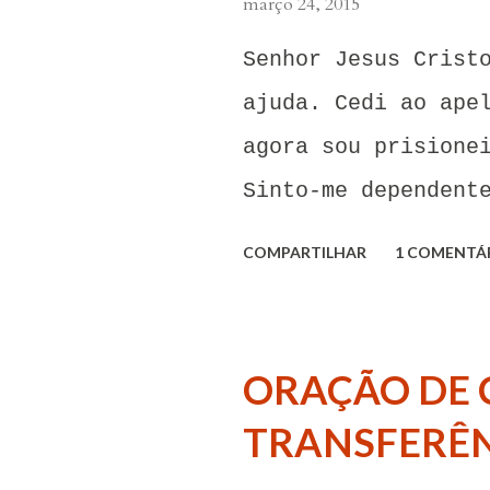
março 24, 2015
Senhor Jesus Crist
ajuda. Cedi ao ape
agora sou prisione
Sinto-me dependent
carinho dessa pess
COMPARTILHAR
1 COMENTÁ
forças em mim mesm
influência dessas 
pensamentos e sent
ORAÇÃO DE 
invadem. Não consi
TRANSFERÊN
meu coração não me