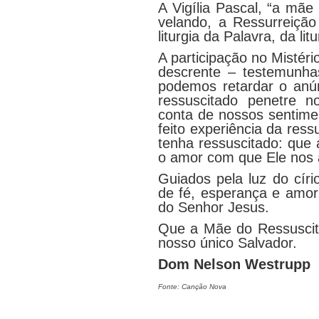
A Vigília Pascal, “a mãe 
velando, a Ressurreição
liturgia da Palavra, da lit
A participação no Mistéri
descrente – testemunha
podemos retardar o anún
ressuscitado penetre 
conta de nossos sentime
feito experiência da ress
tenha ressuscitado: qu
o amor com que Ele nos 
Guiados pela luz do círi
de fé, esperança e amor
do Senhor Jesus.
Que a Mãe do Ressuscit
nosso único Salvador.
Dom Nelson Westrupp
Fonte: Canção Nova