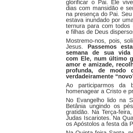
glorificar o Pai. Ele vi
dias com mansidão e se
na presença do Pai. Seu
estava inundado por um
ternura para com todos o
e filhas de Deus disperso
Mostremo-nos, pois, soli
Jesus.
Passemos esta
semana de sua vida 
com Ele, num último g
amor e amizade, recol
profunda, de modo 
verdadeiramente “novo
Ao participarmos da 
homenagear a Cristo e p
No Evangelho lido na S
Betânia ungindo os p
gratidão. Na Terça-feira
Judas Iscariotes. Na Qua
os Apóstolos a festa da P
Na Quinta-feira Santa, p