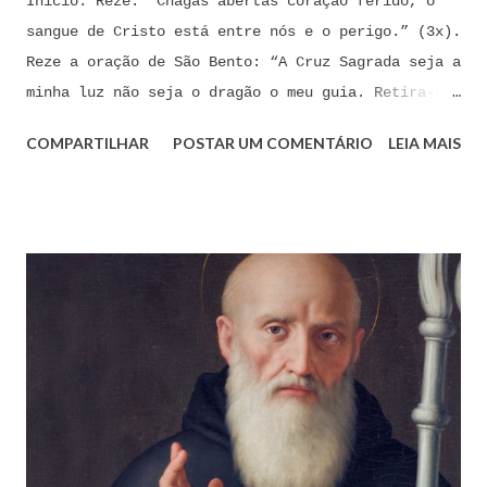
Início: Reze: “Chagas abertas coração ferido, o
sangue de Cristo está entre nós e o perigo.” (3x).
Reze a oração de São Bento: “A Cruz Sagrada seja a
minha luz não seja o dragão o meu guia. Retira-te
satanás nunca me aconselhes coisas vãs, é mau o
COMPARTILHAR
POSTAR UM COMENTÁRIO
LEIA MAIS
que me ofereces, bebe tu mesmo o teu veneno.” Reze
a pequena oração de exorcismo de Santo Antônio:
“Eis a cruz de Cristo! Fugi forças inimigas!
Venceu o Leão da tribo de Judá, A raiz de Davi!
Aleluia!” Proclame com fé e autoridade: “O Senhor
te confunda satã, confunda-te o Senhor.” (Zacarias
3,2) Reze: Ave Maria cheia de Graça... Oração: Eu
(diga seu nome completo), neste momento, coloco-me
na presença de meu Senhor, Rei e Salvador Jesus
Cristo, sob os cuidados e a intercessão de minha
Mãe Santíssima e Mãe do meu Senhor, a Virgem