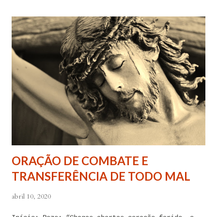
deles, pois o meu coração não me obedece. A
tentação me venceu. E confesso a minha culpa por
ter cedido às suas insinuações me deixando
envolver. Mas, neste momento, eu me agarro com
todas as minhas forças ao poder de Tua Santa Cruz.
Jesus, eu suplico que o Senhor ordene a todas as
forças espirituais malignas que me amarram e
atormentam por meio desses sentimentos para que se
afastem de mim juntamente com todas as suas
tentações. Senhor Jesus, a partir de agora eu não
quero mais me deixar arrastar por esses espíritos
ORAÇÃO DE COMBATE E
de impotência, de apego, de escravidão
TRANSFERÊNCIA DE TODO MAL
sentimental, de devassidão, de adultério, de
louc...
abril 10, 2020