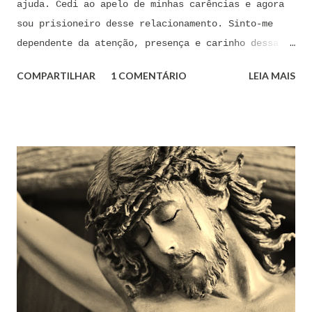
ajuda. Cedi ao apelo de minhas carências e agora
sou prisioneiro desse relacionamento. Sinto-me
dependente da atenção, presença e carinho dessa
pessoa. Senhor, não encontro forças em mim mesmo
COMPARTILHAR
1 COMENTÁRIO
LEIA MAIS
para me libertar da influência dessas tentações. A
toda hora esses pensamentos e sentimentos de
paixão e desejo me invadem. Não consigo me livrar
deles, pois o meu coração não me obedece. A
tentação me venceu. E confesso a minha culpa por
ter cedido às suas insinuações me deixando
envolver. Mas, neste momento, eu me agarro com
todas as minhas forças ao poder de Tua Santa Cruz.
Jesus, eu suplico que o Senhor ordene a todas as
forças espirituais malignas que me amarram e
atormentam por meio desses sentimentos para que se
afastem de mim juntamente com todas as suas