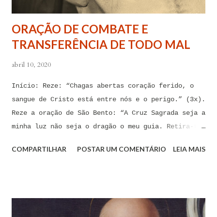
tentações. Senhor Jesus, a partir de agora eu não
quero mais me deixar arrastar por esses espíritos
ORAÇÃO DE COMBATE E
de impotência, de apego, de escravidão
TRANSFERÊNCIA DE TODO MAL
sentimental, de devassidão, de adultério, de
louc...
abril 10, 2020
Início: Reze: “Chagas abertas coração ferido, o
sangue de Cristo está entre nós e o perigo.” (3x).
Reze a oração de São Bento: “A Cruz Sagrada seja a
minha luz não seja o dragão o meu guia. Retira-te
satanás nunca me aconselhes coisas vãs, é mau o
COMPARTILHAR
POSTAR UM COMENTÁRIO
LEIA MAIS
que me ofereces, bebe tu mesmo o teu veneno.” Reze
a pequena oração de exorcismo de Santo Antônio:
“Eis a cruz de Cristo! Fugi forças inimigas!
Venceu o Leão da tribo de Judá, A raiz de Davi!
Aleluia!” Proclame com fé e autoridade: “O Senhor