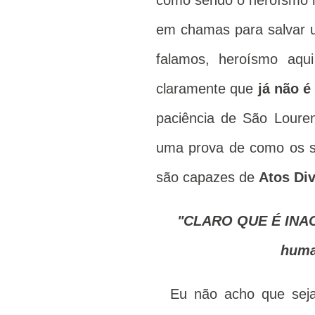
como sendo o heroísmo 
em chamas para salvar u
falamos, heroísmo aqui
claramente que
já não é
paciência de São Louren
uma prova de como os s
são capazes de
Atos Div
"CLARO QUE É INACR
huma
Eu não acho que seja 