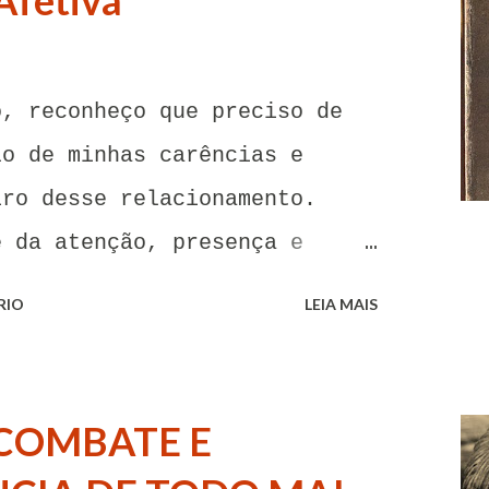
Afetiva
o, reconheço que preciso de
lo de minhas carências e
iro desse relacionamento.
e da atenção, presença e
oa. Senhor, não encontro
RIO
LEIA MAIS
o para me libertar da
tentações. A toda hora esses
imentos de paixão e desejo me
COMBATE E
go me livrar deles, pois o