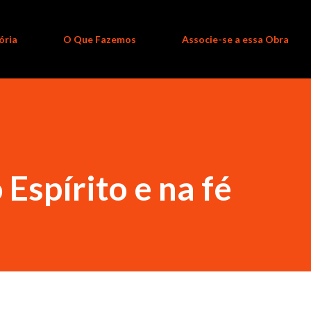
ória
O Que Fazemos
Associe-se a essa Obra
 Espírito e na fé