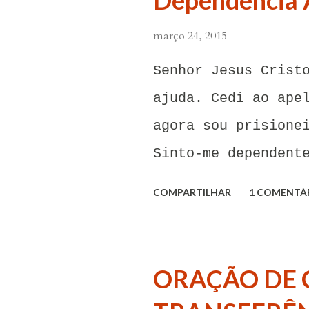
Dependência 
março 24, 2015
Senhor Jesus Crist
ajuda. Cedi ao ape
agora sou prisione
Sinto-me dependent
carinho dessa pess
COMPARTILHAR
1 COMENTÁ
forças em mim mesm
influência dessas 
pensamentos e sent
ORAÇÃO DE 
invadem. Não consi