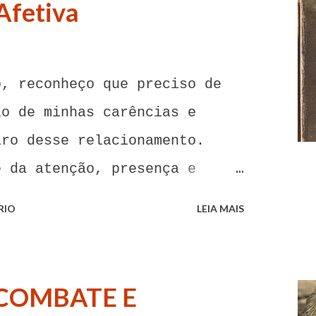
Afetiva
o, reconheço que preciso de
lo de minhas carências e
iro desse relacionamento.
e da atenção, presença e
oa. Senhor, não encontro
RIO
LEIA MAIS
o para me libertar da
tentações. A toda hora esses
imentos de paixão e desejo me
COMBATE E
go me livrar deles, pois o