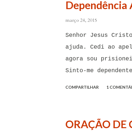
Dependência 
março 24, 2015
Senhor Jesus Crist
ajuda. Cedi ao ape
agora sou prisione
Sinto-me dependent
carinho dessa pess
COMPARTILHAR
1 COMENTÁ
forças em mim mesm
influência dessas 
pensamentos e sent
ORAÇÃO DE 
invadem. Não consi