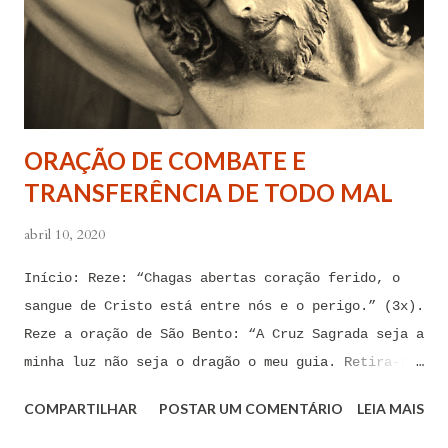
forças espirituais malignas que me amarram e
atormentam por meio desses sentimentos para que se
afastem de mim juntamente com todas as suas
tentações. Senhor Jesus, a partir de agora eu não
quero mais me deixar arrastar por esses espíritos
ORAÇÃO DE COMBATE E
de impotência, de apego, de escravidão
TRANSFERÊNCIA DE TODO MAL
sentimental, de devassidão, de adultério, de
louc...
abril 10, 2020
Início: Reze: “Chagas abertas coração ferido, o
sangue de Cristo está entre nós e o perigo.” (3x).
Reze a oração de São Bento: “A Cruz Sagrada seja a
minha luz não seja o dragão o meu guia. Retira-te
satanás nunca me aconselhes coisas vãs, é mau o
COMPARTILHAR
POSTAR UM COMENTÁRIO
LEIA MAIS
que me ofereces, bebe tu mesmo o teu veneno.” Reze
a pequena oração de exorcismo de Santo Antônio: