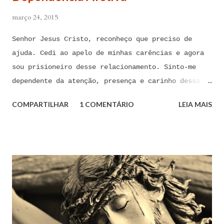
março 24, 2015
Senhor Jesus Cristo, reconheço que preciso de
ajuda. Cedi ao apelo de minhas carências e agora
sou prisioneiro desse relacionamento. Sinto-me
dependente da atenção, presença e carinho dessa
pessoa. Senhor, não encontro forças em mim mesmo
COMPARTILHAR
1 COMENTÁRIO
LEIA MAIS
para me libertar da influência dessas tentações. A
toda hora esses pensamentos e sentimentos de
paixão e desejo me invadem. Não consigo me livrar
deles, pois o meu coração não me obedece. A
tentação me venceu. E confesso a minha culpa por
ter cedido às suas insinuações me deixando
envolver. Mas, neste momento, eu me agarro com
todas as minhas forças ao poder de Tua Santa Cruz.
Jesus, eu suplico que o Senhor ordene a todas as