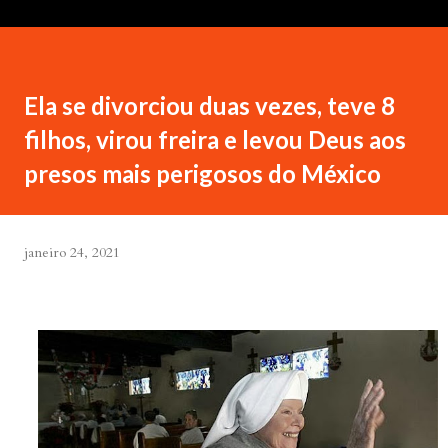
Ela se divorciou duas vezes, teve 8
filhos, virou freira e levou Deus aos
presos mais perigosos do México
janeiro 24, 2021