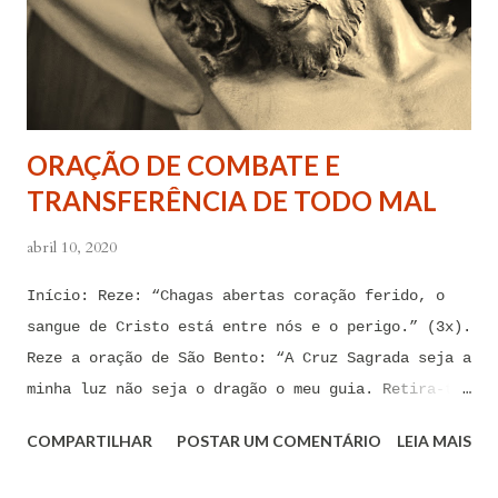
forças espirituais malignas que me amarram e
atormentam por meio desses sentimentos para que se
afastem de mim juntamente com todas as suas
tentações. Senhor Jesus, a partir de agora eu não
quero mais me deixar arrastar por esses espíritos
ORAÇÃO DE COMBATE E
de impotência, de apego, de escravidão
TRANSFERÊNCIA DE TODO MAL
sentimental, de devassidão, de adultério, de
louc...
abril 10, 2020
Início: Reze: “Chagas abertas coração ferido, o
sangue de Cristo está entre nós e o perigo.” (3x).
Reze a oração de São Bento: “A Cruz Sagrada seja a
minha luz não seja o dragão o meu guia. Retira-te
satanás nunca me aconselhes coisas vãs, é mau o
COMPARTILHAR
POSTAR UM COMENTÁRIO
LEIA MAIS
que me ofereces, bebe tu mesmo o teu veneno.” Reze
a pequena oração de exorcismo de Santo Antônio: