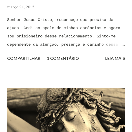
março 24, 2015
Senhor Jesus Cristo, reconheço que preciso de
ajuda. Cedi ao apelo de minhas carências e agora
sou prisioneiro desse relacionamento. Sinto-me
dependente da atenção, presença e carinho dessa
pessoa. Senhor, não encontro forças em mim mesmo
COMPARTILHAR
1 COMENTÁRIO
LEIA MAIS
para me libertar da influência dessas tentações. A
toda hora esses pensamentos e sentimentos de
paixão e desejo me invadem. Não consigo me livrar
deles, pois o meu coração não me obedece. A
tentação me venceu. E confesso a minha culpa por
ter cedido às suas insinuações me deixando
envolver. Mas, neste momento, eu me agarro com
todas as minhas forças ao poder de Tua Santa Cruz.
Jesus, eu suplico que o Senhor ordene a todas as