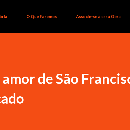
ória
O Que Fazemos
Associe-se a essa Obra
 amor de São Francis
cado