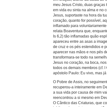
meu Jesus Cristo, duas graças 
em vida eu sinta na alma e no c
Jesus, suportaste na hora da t
coração, quanto for possível, a
inflamado para voluntariamente 
relata Boaventura que, enquanto
Is 6,2) tão inflamadas quão esp
apareceu entre as asas a imag
de cruz e os pés estendidos e 
aparecer nas mãos e nos pés de
transformara-se todo na semelhan
Jesus no coração, na boca, nos
todos os demais membros (cf. I
apóstolo Paulo: Eu vivo, mas já
O Pobre de Assis, no seguiment
recuperou-a inteiramente em D
a sua vida por causa de mim vai
reencontrou a si mesmo em Deus
O Cântico das Criaturas, que c