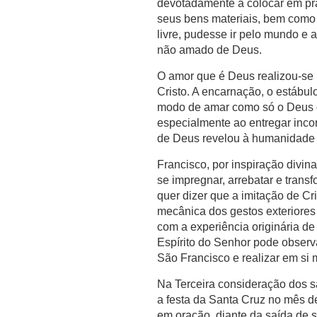
devotadamente a colocar em prát
seus bens materiais, bem como 
livre, pudesse ir pelo mundo e 
não amado de Deus.
O amor que é Deus realizou-se 
Cristo. A encarnação, o estábul
modo de amar como só o Deus d
especialmente ao entregar incon
de Deus revelou à humanidade 
Francisco, por inspiração divin
se impregnar, arrebatar e transf
quer dizer que a imitação de Cri
mecânica dos gestos exteriores
com a experiência originária d
Espírito do Senhor pode observ
São Francisco e realizar em si
Na Terceira consideração dos 
a festa da Santa Cruz no mês de
em oração, diante da saída de s