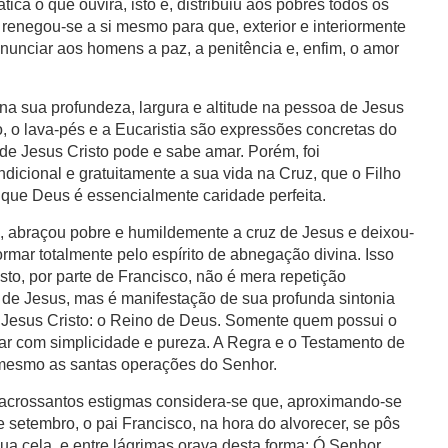
ica o que ouvira, isto é, distribuiu aos pobres todos os
renegou-se a si mesmo para que, exterior e interiormente
anunciar aos homens a paz, a penitência e, enfim, o amor
na sua profundeza, largura e altitude na pessoa de Jesus
o, o lava-pés e a Eucaristia são expressões concretas do
e Jesus Cristo pode e sabe amar. Porém, foi
dicional e gratuitamente a sua vida na Cruz, que o Filho
que Deus é essencialmente caridade perfeita.
a, abraçou pobre e humildemente a cruz de Jesus e deixou-
ormar totalmente pelo espírito de abnegação divina. Isso
sto, por parte de Francisco, não é mera repetição
 de Jesus, mas é manifestação de sua profunda sintonia
e Jesus Cristo: o Reino de Deus. Somente quem possui o
ar com simplicidade e pureza. A Regra e o Testamento de
 mesmo as santas operações do Senhor.
sacrossantos estigmas considera-se que, aproximando-se
 setembro, o pai Francisco, na hora do alvorecer, se pôs
ua cela, e entre lágrimas orava desta forma: Ó Senhor