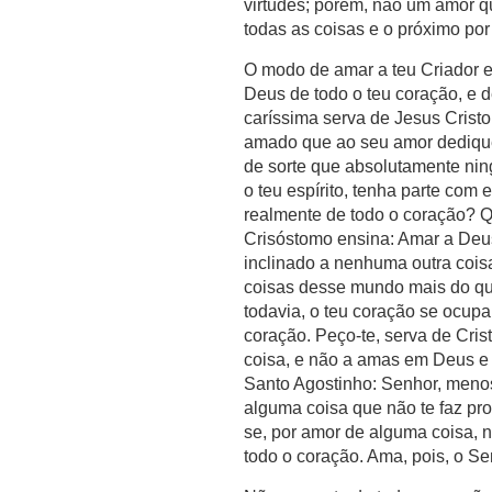
virtudes; porém, não um amor 
todas as coisas e o próximo po
O modo de amar a teu Criador 
Deus de todo o teu coração, e d
caríssima serva de Jesus Cristo,
amado que ao seu amor dediques 
de sorte que absolutamente nin
o teu espírito, tenha parte com
realmente de todo o coração? 
Crisóstomo ensina: Amar a Deus 
inclinado a nenhuma outra coi
coisas desse mundo mais do q
todavia, o teu coração se ocup
coração. Peço-te, serva de Cris
coisa, e não a amas em Deus e 
Santo Agostinho: Senhor, meno
alguma coisa que não te faz pr
se, por amor de alguma coisa, n
todo o coração. Ama, pois, o Se