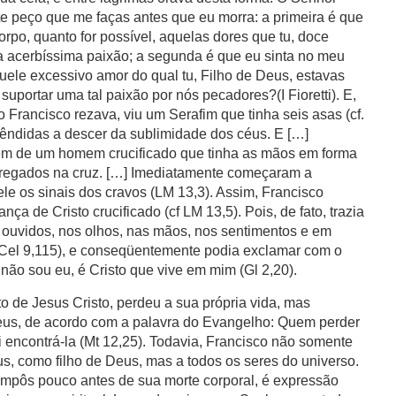
te peço que me faças antes que eu morra: a primeira é que
orpo, quanto for possível, aquelas dores que tu, doce
ua acerbíssima paixão; a segunda é que eu sinta no meu
quele excessivo amor do qual tu, Filho de Deus, estavas
suportar uma tal paixão por nós pecadores?(I Fioretti). E,
 Francisco rezava, viu um Serafim que tinha seis asas (cf.
lêndidas a descer da sublimidade dos céus. E […]
em de um homem crucificado que tinha as mãos em forma
pregados na cruz. […] Imediatamente começaram a
le os sinais dos cravos (LM 13,3). Assim, Francisco
ça de Cristo crucificado (cf LM 13,5). Pois, de fato, trazia
 ouvidos, nos olhos, nas mãos, nos sentimentos e em
 Cel 9,115), e conseqüentemente podia exclamar com o
 não sou eu, é Cristo que vive em mim (Gl 2,20).
o de Jesus Cristo, perdeu a sua própria vida, mas
eus, de acordo com a palavra do Evangelho: Quem perder
 encontrá-la (Mt 12,25). Todavia, Francisco não somente
, como filho de Deus, mas a todos os seres do universo.
ompôs pouco antes de sua morte corporal, é expressão