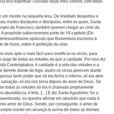
ncia eco-espiritual: Louvado sejas meu Senhor, com todas
m um mestre na sequella Iesu. De imediato despertou o
aiu muitos discípulos e discípulas, entre as quais, Santa
xemplo de Francisco, também querem chegar ao cimo da
 A propósito subscrevemos parte do VII capítulo (Do
nteressantíssimo opúsculo que Boaventura escreveu à
 de Assis, sobre A perfeição da vida:
 mais apto e mais fácil para mortificar os vícios, para
 o auge de todas as virtudes do que a caridade. Por isso diz
vida Contemplativa: A caridade é a vida das virtudes e a
e derrete diante do fogo, assim os vícios perecem diante
possui tanto poder que só ela fecha o inferno, só ela abre
 salvação, só ela nos torna dignos do amor de Deus. Tal
tre todas as virtudes só ela é chamada propriamente
em abundância, é feliz. […] E diz Santo Agostinho: Se a
aventurada, eu quisera afirmar em absoluto que nada é
umo amor de Deus. Sendo, por conseguinte, o amor de
cumpre insistir em alcançá-lo acima de todas as demais