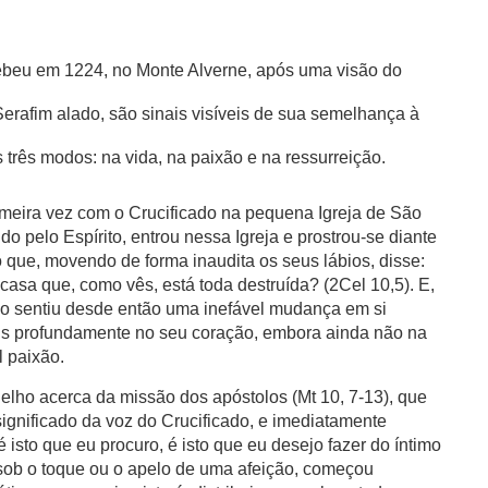
ebeu em 1224, no Monte Alverne, após uma visão do
Serafim alado, são sinais visíveis de sua semelhança à
três modos: na vida, na paixão e na ressurreição.
imeira vez com o Crucificado na pequena Igreja de São
o pelo Espírito, entrou nessa Igreja e prostrou-se diante
 que, movendo de forma inaudita os seus lábios, disse:
 casa que, como vês, está toda destruída? (2Cel 10,5). E,
co sentiu desde então uma inefável mudança em si
s profundamente no seu coração, embora ainda não na
l paixão.
gelho acerca da missão dos apóstolos (Mt 10, 7-13), que
ignificado da voz do Crucificado, e imediatamente
 isto que eu procuro, é isto que eu desejo fazer do íntimo
 sob o toque ou o apelo de uma afeição, começou