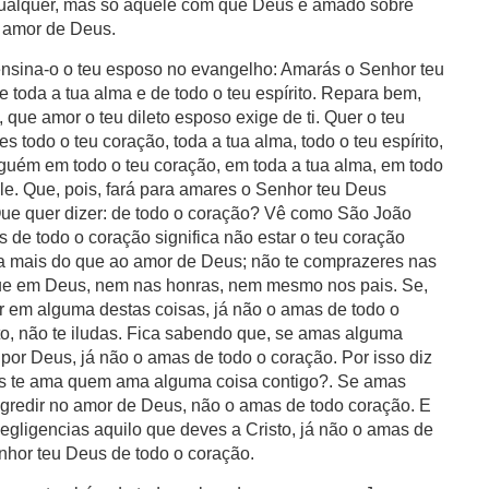
qualquer, mas só aquele com que Deus é amado sobre
r amor de Deus.
ensina-o o teu esposo no evangelho: Amarás o Senhor teu
e toda a tua alma e de todo o teu espírito. Repara bem,
 que amor o teu dileto esposo exige de ti. Quer o teu
todo o teu coração, toda a tua alma, todo o teu espírito,
guém em todo o teu coração, em toda a tua alma, em todo
 ele. Que, pois, fará para amares o Senhor teu Deus
Que quer dizer: de todo o coração? Vê como São João
de todo o coração significa não estar o teu coração
sa mais do que ao amor de Deus; não te comprazeres nas
ue em Deus, nem nas honras, nem mesmo nos pais. Se,
ar em alguma destas coisas, já não o amas de todo o
to, não te iludas. Fica sabendo que, se amas alguma
por Deus, já não o amas de todo o coração. Por isso diz
s te ama quem ama alguma coisa contigo?. Se amas
ogredir no amor de Deus, não o amas de todo coração. E
egligencias aquilo que deves a Cristo, já não o amas de
nhor teu Deus de todo o coração.