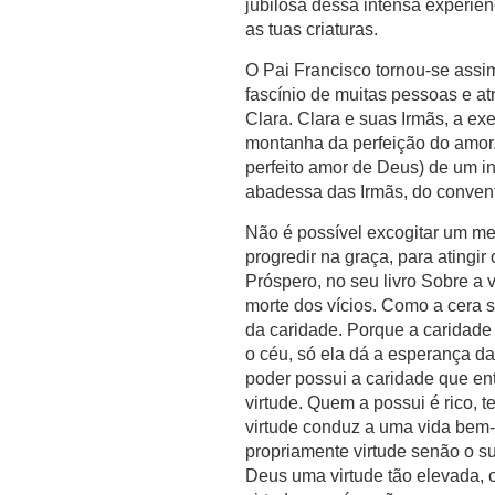
jubilosa dessa intensa experiê
as tuas criaturas.
O Pai Francisco tornou-se assi
fascínio de muitas pessoas e atr
Clara. Clara e suas Irmãs, a e
montanha da perfeição do amor.
perfeito amor de Deus) de um i
abadessa das Irmãs, do convento
Não é possível excogitar um meio
progredir na graça, para atingir
Próspero, no seu livro Sobre a 
morte dos vícios. Como a cera s
da caridade. Porque a caridade 
o céu, só ela dá a esperança da
poder possui a caridade que en
virtude. Quem a possui é rico, t
virtude conduz a uma vida bem-
propriamente virtude senão o s
Deus uma virtude tão elevada, 