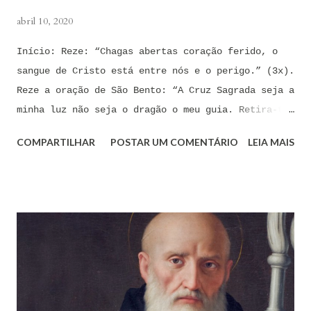
louc...
abril 10, 2020
Início: Reze: “Chagas abertas coração ferido, o
sangue de Cristo está entre nós e o perigo.” (3x).
Reze a oração de São Bento: “A Cruz Sagrada seja a
minha luz não seja o dragão o meu guia. Retira-te
satanás nunca me aconselhes coisas vãs, é mau o
COMPARTILHAR
POSTAR UM COMENTÁRIO
LEIA MAIS
que me ofereces, bebe tu mesmo o teu veneno.” Reze
a pequena oração de exorcismo de Santo Antônio:
“Eis a cruz de Cristo! Fugi forças inimigas!
Venceu o Leão da tribo de Judá, A raiz de Davi!
Aleluia!” Proclame com fé e autoridade: “O Senhor
te confunda satã, confunda-te o Senhor.” (Zacarias
3,2) Reze: Ave Maria cheia de Graça... Oração: Eu
(diga seu nome completo), neste momento, coloco-me
na presença de meu Senhor, Rei e Salvador Jesus